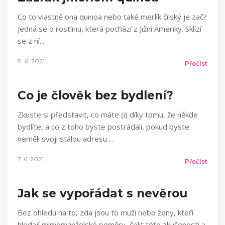
Co to vlastně ona quinoa nebo také merlík čilský je zač?
Jedná se o rostlinu, která pochází z Jižní Ameriky. Sklízí
se z ní
8. 6. 2021
Přečíst
Co je člověk bez bydlení?
Zkuste si představit, co máte (i) díky tomu, že někde
bydlíte, a co z toho byste postrádali, pokud byste
neměli svoji stálou adresu.
7. 6. 2021
Přečíst
Jak se vypořádat s nevěrou
Bez ohledu na to, zda jsou to muži nebo ženy, kteří
hledají mimomanželské poměry, čelit této zkušenosti a