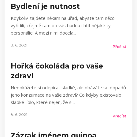
Bydlení je nutnost
Kdykoliv zajdete někam na úřad, abyste tam něco
vyřídili, zřejmě tam po vás budou chtít nějaké ty
personálie. A mezi nimi docela
8. 6. 2021
Přečíst
Hořká čokoláda pro vaše
zdraví
Nedokážete si odepírat sladké, ale obáváte se dopadů
jeho konzumace na vaše zdraví? Co kdyby existovalo
sladké jídlo, které nejen, že si
8. 6. 2021
Přečíst
Zázrak jménem quinoa