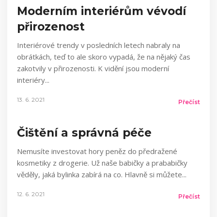
Moderním interiérům vévodí
přirozenost
Interiérové trendy v posledních letech nabraly na
obrátkách, teď to ale skoro vypadá, že na nějaký čas
zakotvily v přirozenosti. K vidění jsou moderní
interiéry
13. 6. 2021
Přečíst
Čištění a správná péče
Nemusíte investovat hory peněz do předražené
kosmetiky z drogerie. Už naše babičky a prababičky
věděly, jaká bylinka zabírá na co. Hlavně si můžete
12. 6. 2021
Přečíst