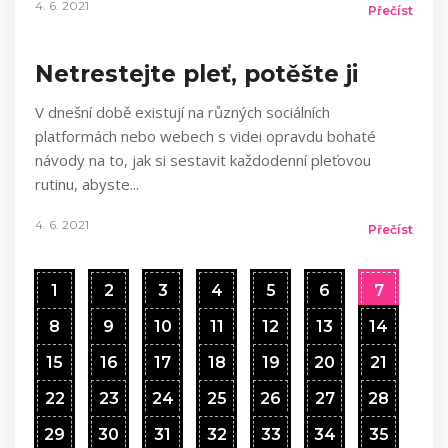
4. 6. 2021
Přečíst
Netrestejte pleť, potěšte ji
V dnešní době existují na různých sociálních
platformách nebo webech s videi opravdu bohaté
návody na to, jak si sestavit každodenní pleťovou
rutinu, abyste
4. 6. 2021
Přečíst
1
2
3
4
5
6
7
8
9
10
11
12
13
14
15
16
17
18
19
20
21
22
23
24
25
26
27
28
29
30
31
32
33
34
35