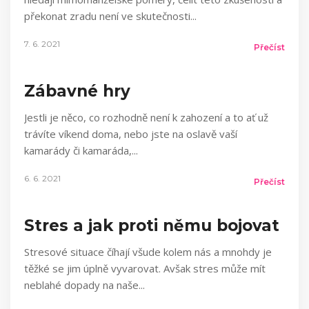
překonat zradu není ve skutečnosti
7. 6. 2021
Přečíst
Zábavné hry
Jestli je něco, co rozhodně není k zahození a to ať už
trávíte víkend doma, nebo jste na oslavě vaší
kamarády či kamaráda,
6. 6. 2021
Přečíst
Stres a jak proti němu bojovat
Stresové situace číhají všude kolem nás a mnohdy je
těžké se jim úplně vyvarovat. Avšak stres může mít
neblahé dopady na naše