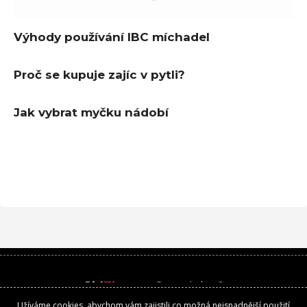
Výhody používání IBC míchadel
Proč se kupuje zajíc v pytli?
Jak vybrat myčku nádobí
Girl
Time
.cz
Copyright ©
Užíváme cookies, abychom vám zajistili co možná nejsnadnější použití