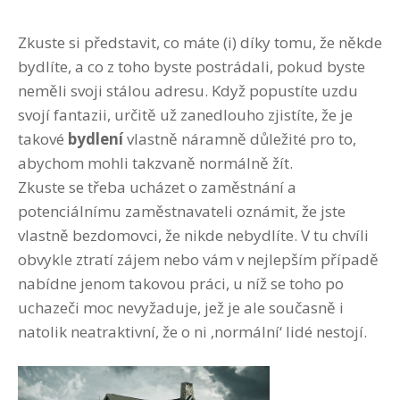
Zkuste si představit, co máte (i) díky tomu, že někde
bydlíte, a co z toho byste postrádali, pokud byste
neměli svoji stálou adresu. Když popustíte uzdu
svojí fantazii, určitě už zanedlouho zjistíte, že je
takové
bydlení
vlastně náramně důležité pro to,
abychom mohli takzvaně normálně žít.
Zkuste se třeba ucházet o zaměstnání a
potenciálnímu zaměstnavateli oznámit, že jste
vlastně bezdomovci, že nikde nebydlíte. V tu chvíli
obvykle ztratí zájem nebo vám v nejlepším případě
nabídne jenom takovou práci, u níž se toho po
uchazeči moc nevyžaduje, jež je ale současně i
natolik neatraktivní, že o ni ‚normální‘ lidé nestojí.