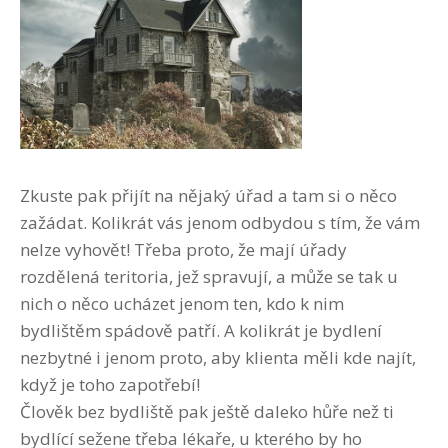
Zkuste pak přijít na nějaký úřad a tam si o něco
zažádat. Kolikrát vás jenom odbydou s tím, že vám
nelze vyhovět! Třeba proto, že mají úřady
rozdělená teritoria, jež spravují, a může se tak u
nich o něco ucházet jenom ten, kdo k nim
bydlištěm spádově patří. A kolikrát je bydlení
nezbytné i jenom proto, aby klienta měli kde najít,
když je toho zapotřebí!
Člověk bez bydliště pak ještě daleko hůře než ti
bydlící sežene třeba lékaře, u kterého by ho