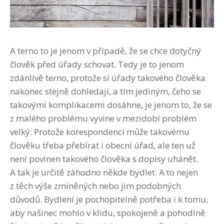
A terno to je jenom v případě, že se chce dotyčný
člověk před úřady schovat. Tedy je to jenom
zdánlivě terno, protože si úřady takového člověka
nakonec stejně dohledají, a tím jediným, čeho se
takovými komplikacemi dosáhne, je jenom to, že se
z malého problému vyvine v mezidobí problém
velký. Protože korespondenci může takovému
člověku třeba přebírat i obecní úřad, ale ten už
není povinen takového člověka s dopisy uhánět.
A tak je určitě záhodno někde bydlet. A to nejen
z těch výše zmíněných nebo jim podobných
důvodů. Bydlení je pochopitelně potřeba i k tomu,
aby našinec mohlo v klidu, spokojeně a pohodlně