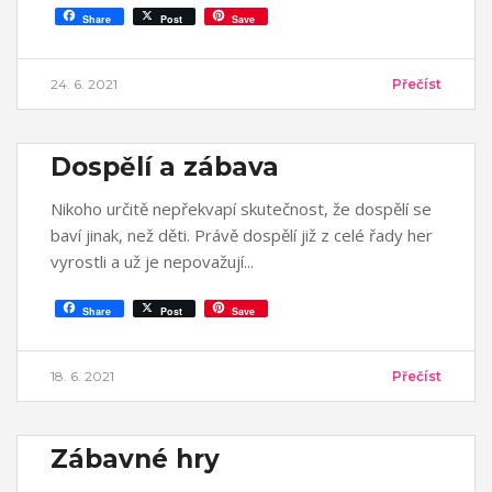
Share
Post
Save
24. 6. 2021
Přečíst
Dospělí a zábava
Nikoho určitě nepřekvapí skutečnost, že dospělí se
baví jinak, než děti. Právě dospělí již z celé řady her
vyrostli a už je nepovažují
Share
Post
Save
18. 6. 2021
Přečíst
Zábavné hry