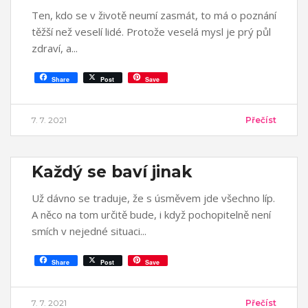
Ten, kdo se v životě neumí zasmát, to má o poznání
těžší než veselí lidé. Protože veselá mysl je prý půl
zdraví, a
Share
Post
Save
7. 7. 2021
Přečíst
Každý se baví jinak
Už dávno se traduje, že s úsměvem jde všechno líp.
A něco na tom určitě bude, i když pochopitelně není
smích v nejedné situaci
Share
Post
Save
7. 7. 2021
Přečíst