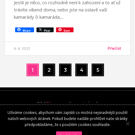
Jestli je něco, co rozhodně není k zahození a to ať už
trávíte víkend doma, nebo jste na oslavě vaší
kamarády či kamaráda,
Share
Post
Save
6. 6. 2021
Přečíst
1
2
3
4
5
Girl
Time
.cz
Copyright ©
Užíváme cookies, abychom vám zajistili co možná nejsnadnější použití
Kontakt
našich webových stránek. Pokud budete nadále prohlížet naše stránky
předpokládáme, že s použitím cookies souhlasíte.