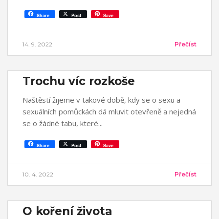
Share
Post
Save
14. 9. 2022
Přečíst
Trochu víc rozkoše
Naštěstí žijeme v takové době, kdy se o sexu a
sexuálních pomůckách dá mluvit otevřeně a nejedná
se o žádné tabu, které
Share
Post
Save
10. 4. 2022
Přečíst
O koření života