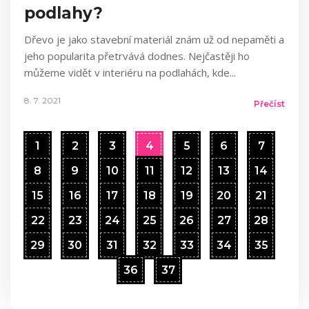
podlahy?
Dřevo je jako stavební materiál znám už od nepaměti a
jeho popularita přetrvává dodnes. Nejčastěji ho
můžeme vidět v interiéru na podlahách, kde
8. 7. 2021
Přečíst
1
2
3
4
5
6
7
8
9
10
11
12
13
14
15
16
17
18
19
20
21
22
23
24
25
26
27
28
29
30
31
32
33
34
35
36
37