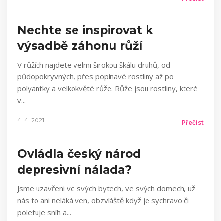
Nechte se inspirovat k
výsadbě záhonu růží
V růžích najdete velmi širokou škálu druhů, od
půdopokryvných, přes popínavé rostliny až po
polyantky a velkokvěté růže. Růže jsou rostliny, které
v
4. 4. 2021
Přečíst
Ovládla český národ
depresivní nálada?
Jsme uzavřeni ve svých bytech, ve svých domech, už
nás to ani neláká ven, obzvláště když je sychravo či
poletuje sníh a