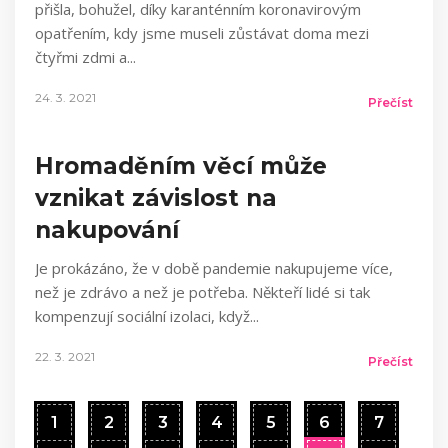
přišla, bohužel, díky karanténním koronavirovým
opatřením, kdy jsme museli zůstávat doma mezi
čtyřmi zdmi a
24. 3. 2021
Přečíst
Hromaděním věcí může
vznikat závislost na
nakupování
Je prokázáno, že v době pandemie nakupujeme více,
než je zdrávo a než je potřeba. Někteří lidé si tak
kompenzují sociální izolaci, když
22. 3. 2021
Přečíst
1
2
3
4
5
6
7