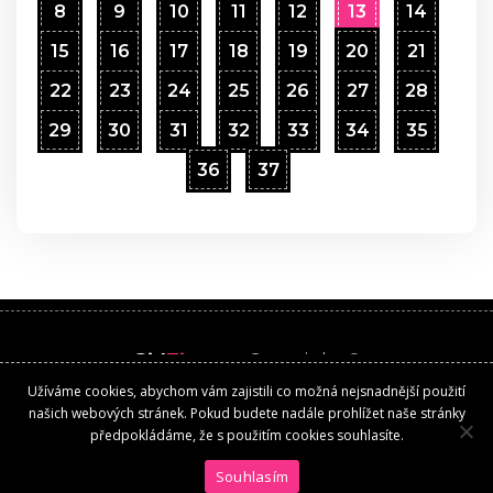
8
9
10
11
12
13
14
15
16
17
18
19
20
21
22
23
24
25
26
27
28
29
30
31
32
33
34
35
36
37
Girl
Time
.cz
Copyright ©
Užíváme cookies, abychom vám zajistili co možná nejsnadnější použití
Kontakt
našich webových stránek. Pokud budete nadále prohlížet naše stránky
předpokládáme, že s použitím cookies souhlasíte.
Souhlasím