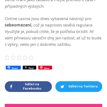
případných výdajích.
Online casina jsou dnes vybavená nástroji pro
sebeomezení,
což je naprosto skvělá regulace.
Využijte je, pokud cítíte, že je potřeba brzdit. Ať
vám přinesou vánoční dny jen radost, ať už to bude
z výhry, nebo jen z dobrého zážitku.
Share
Post
Save
Sdílet na
Sdílet na Twitteru
Facebooku