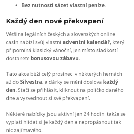
Bez nutnosti sázet vlastní peníze
.
Každý den nové překvapení
Většina legálních českých a slovenských online
casin nabízí svůj vlastní
adventní kalendář,
který
připomíná klasický vánoční, jen místo sladkostí
dostanete
bonusovou zábavu
.
Tato akce běží celý prosinec, v některých hernách
až do
Silvestra
, a dárky se mění doslova
každý
den
. Stačí se přihlásit, kliknout na políčko daného
dne a vyzvednout si své překvapení.
Některé nabídky jsou aktivní jen 24 hodin, takže se
vyplatí hlídat si je každý den a nepropásnout tak
nic zajímavého.