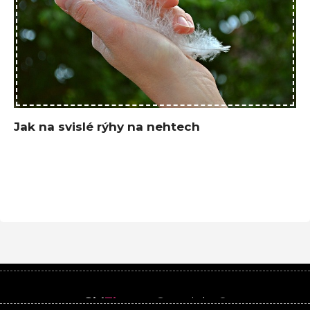
Jak na svislé rýhy na nehtech
Girl
Time
.cz
Copyright ©