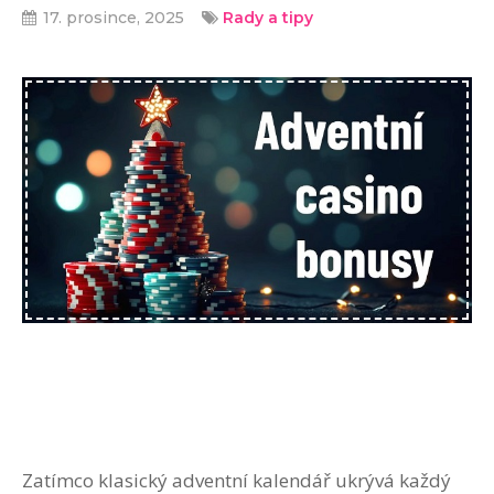
17. prosince, 2025
Rady a tipy
Zatímco klasický adventní kalendář ukrývá každý