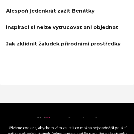
Alespoň jedenkrát zažít Benátky
Inspiraci si nelze vytrucovat ani objednat
Jak zklidnit žaludek přírodními prostředky
Girl
Time
.cz
Copyright ©
Užíváme cookies, abychom vám zajistili co možná nejsnadnější použití
Kontakt
našich webových stránek. Pokud budete nadále prohlížet naše stránky