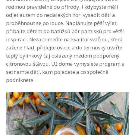
rodinou pravidelně do přírody. I kdybyste měli
odjet autem do nedalekých hor, vysadit děti a
proběhnout se po louce. Naplánujte pěší výlet,
přibalte dětem do batůžků pár pamlsků pro větší
inspiraci. Nezapomeňte na kvalitní svačinu, která
zažene hlad, přidejte ovoce a do termosky uvařte
teplý bylinkový čaj oslazený medem podpořený
citronovou šťávou. Už doma vymyslete program a
seznamte děti, kam pojedete a co společně
podniknete.