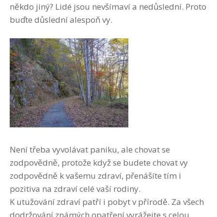
někdo jiný? Lidé jsou nevšímaví a nedůslední. Proto
buďte důslední alespoň vy.
Není třeba vyvolávat paniku, ale chovat se
zodpovědně, protože když se budete chovat vy
zodpovědně k vašemu zdraví, přenášíte tím i
pozitiva na zdraví celé vaší rodiny.
K utužování zdraví patří i pobyt v přírodě. Za všech
dodržování známých opatření vyrážejte s celou