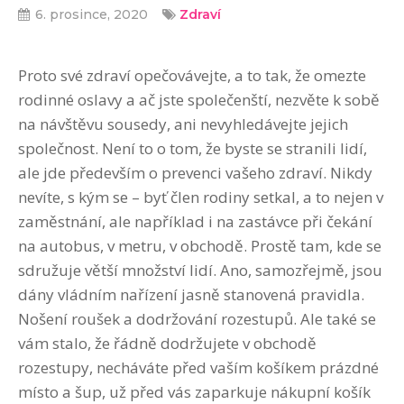
6. prosince, 2020
Zdraví
Proto své zdraví opečovávejte, a to tak, že omezte
rodinné oslavy a ač jste společenští, nezvěte k sobě
na návštěvu sousedy, ani nevyhledávejte jejich
společnost. Není to o tom, že byste se stranili lidí,
ale jde především o prevenci vašeho zdraví. Nikdy
nevíte, s kým se – byť člen rodiny setkal, a to nejen v
zaměstnání, ale například i na zastávce při čekání
na autobus, v metru, v obchodě. Prostě tam, kde se
sdružuje větší množství lidí. Ano, samozřejmě, jsou
dány vládním nařízení jasně stanovená pravidla.
Nošení roušek a dodržování rozestupů. Ale také se
vám stalo, že řádně dodržujete v obchodě
rozestupy, necháváte před vaším košíkem prázdné
místo a šup, už před vás zaparkuje nákupní košík