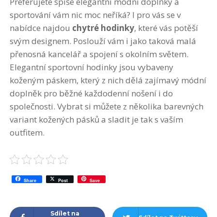
Preferujete spíše elegantní módní doplňky a
sportování vám nic moc neříká? I pro vás se v
nabídce najdou
chytré hodinky
, které vás potěší
svým designem. Poslouží vám i jako taková malá
přenosná kancelář a spojení s okolním světem.
Elegantní sportovní hodinky jsou vybaveny
koženým páskem, který z nich dělá zajímavý módní
doplněk pro běžné každodenní nošení i do
společnosti. Vybrat si můžete z několika barevných
variant kožených pásků a sladit je tak s vaším
outfitem.
Share
Post
Save
Sdílet na