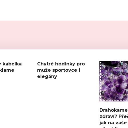
 kabelka
Chytré hodinky pro
zklame
muže sportovce i
elegány
Drahokame
zdraví? Přeč
jak na vaše