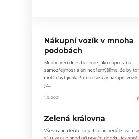
Nákupní vozík v mnoha
podobách
Mnoho věcí dnes bereme jako naprostou
samozřejmost a ani nepřemýšlíme, že by t
mohlo být jinak. Přitom takový nákupní vozík,
je
1. 5. 2021
Zelená královna
Všestranná léčitelka je trochu nedůtklivá a sv
sílu ukazuje hned při prvním dotyku. Jak sprá