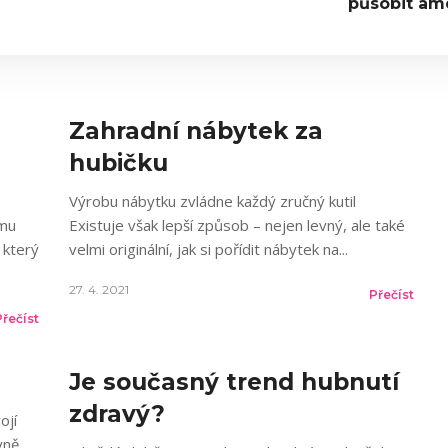
působit am
Zahradní nábytek za
hubičku
Výrobu nábytku zvládne každý zručný kutil
omu
Existuje však lepší způsob – nejen levný, ale také
 který
velmi originální, jak si pořídit nábytek na
27. 4. 2021
Přečíst
Přečíst
Je současný trend hubnutí
zdravý?
ojí
vně