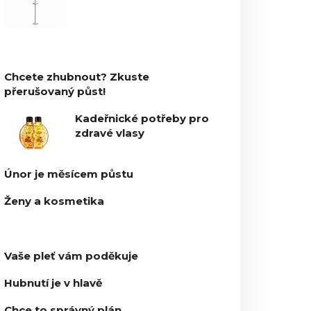
Chcete zhubnout? Zkuste
přerušovaný půst!
Kadeřnické potřeby pro
zdravé vlasy
Únor je měsícem půstu
Ženy a kosmetika
Vaše pleť vám poděkuje
Hubnutí je v hlavě
Chce to správný plán