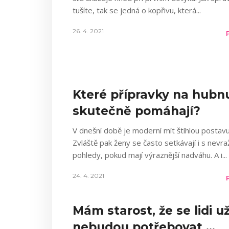
tušíte, tak se jedná o kopřivu, která
26. 4. 2021
Které přípravky na hubn
skutečně pomáhají?
V dnešní době je moderní mít štíhlou postavu
Zvláště pak ženy se často setkávají i s nevra
pohledy, pokud mají výraznější nadváhu. A i
24. 4. 2021
Mám starost, že se lidi u
nebudou potřebovat …