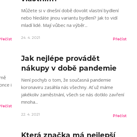
Můžete si v dnešní době dovolit vlastní bydlení
nebo hledáte jinou variantu bydlení? Jak to vidí
mladí lidé. Mají vůbec na výběr
24. 4. 2021
Přečíst
Přečíst
Jak nejlépe provádět
nákupy v době pandemie
jmě
Není pochyb o tom, že současná pandemie
once i
koronaviru zasáhla nás všechny. Ať už máme
jakékoliv zaměstnání, všech se nás dotklo zavření
mnoha
Přečíst
22. 4. 2021
Přečíst
Která značka má nejlepší