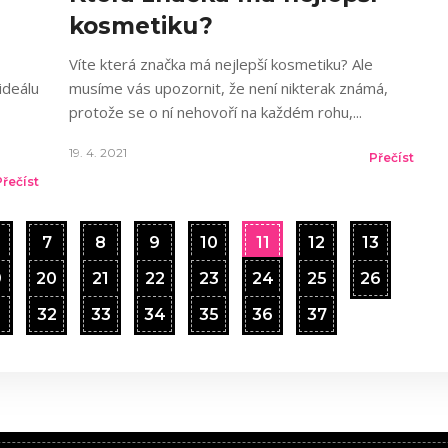
kosmetiku?
Víte která značka má nejlepší kosmetiku? Ale
ideálu
musíme vás upozornit, že není nikterak známá,
protože se o ní nehovoří na každém rohu,
19. 4. 2021
Přečíst
Přečíst
7
8
9
10
11
12
13
9
20
21
22
23
24
25
26
1
32
33
34
35
36
37