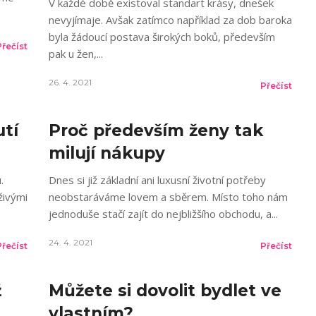
V každé době existoval standart krásy, dnešek
nevyjímaje. Avšak zatímco například za dob baroka
byla žádoucí postava širokých boků, především
Přečíst
pak u žen,
26. 4. 2021
Přečíst
utí
Proč především ženy tak
milují nákupy
.
Dnes si již základní ani luxusní životní potřeby
živými
neobstaráváme lovem a sběrem. Místo toho nám
jednoduše stačí zajít do nejbližšího obchodu, a
24. 4. 2021
Přečíst
Přečíst
ž
Můžete si dovolit bydlet ve
vlastním?