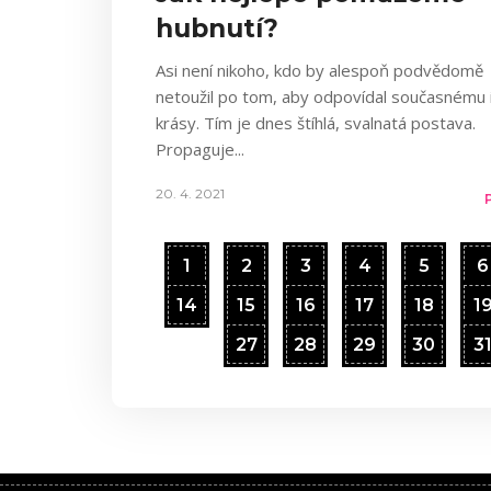
hubnutí?
Asi není nikoho, kdo by alespoň podvědomě
netoužil po tom, aby odpovídal současnému 
krásy. Tím je dnes štíhlá, svalnatá postava.
Propaguje
20. 4. 2021
1
2
3
4
5
6
14
15
16
17
18
1
27
28
29
30
3