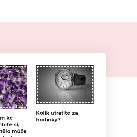
Kolik utratíte za
m ke
hodinky?
těte si,
 tělo může