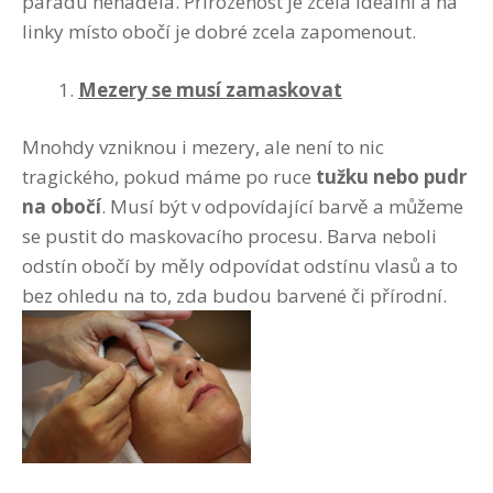
parádu nenadělá. Přirozenost je zcela ideální a na
linky místo obočí je dobré zcela zapomenout.
Mezery se musí zamaskovat
Mnohdy vzniknou i mezery, ale není to nic
tragického, pokud máme po ruce
tužku nebo pudr
na obočí
. Musí být v odpovídající barvě a můžeme
se pustit do maskovacího procesu. Barva neboli
odstín obočí by měly odpovídat odstínu vlasů a to
bez ohledu na to, zda budou barvené či přírodní.