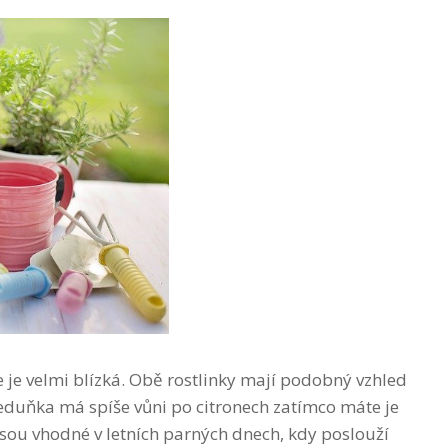
e velmi blízká. Obě rostlinky mají podobný vzhled
Meduňka má spíše vůni po citronech zatímco máte je
jsou vhodné v letních parných dnech, kdy poslouží