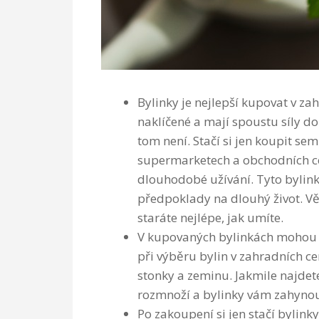
Bylinky je nejlepší kupovat v za
naklíčené a mají spoustu síly do
tom není. Stačí si jen koupit se
supermarketech a obchodních ce
dlouhodobé užívání. Tyto bylink
předpoklady na dlouhý život. Vě
staráte nejlépe, jak umíte.
V kupovaných bylinkách mohou být
při výběru bylin v zahradních ce
stonky a zeminu. Jakmile najdet
rozmnoží a bylinky vám zahyno
Po zakoupení si jen stačí bylink