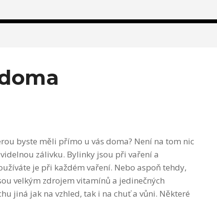
s doma
terou byste měli přímo u vás doma? Není na tom nic
idelnou zálivku. Bylinky jsou při vaření a
Používáte je při každém vaření. Nebo aspoň tehdy,
 jsou velkým zdrojem vitamínů a jedinečných
hu jiná jak na vzhled, tak i na chuť a vůni. Některé