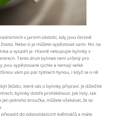
hradnictvích v jarním období, kdy jsou čerstvě
 života. Nebo si je můžete vypěstovat sami. Nic na
mínka a vysadit je. Hlavně nekupujte bylinky v
ntrech. Tento druh bylinek není určený pro
y jsou vypěstované rychle a nemají velké
tšinou vám po pár týdnech hynou, i když se o ně
 škůdci, které vás o bylinky připraví. Je důležité
ntrech, bylinky dobře prohlédnout. Jak listy, tak
e jen jednoho broučka, můžete očekávat, že se
u.
y přesadit do odpovídajících květináčů a máte