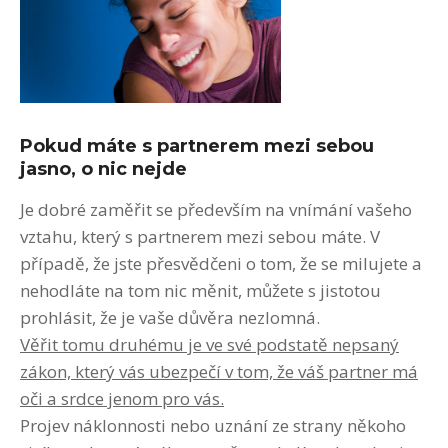
Pokud máte s partnerem mezi sebou
jasno, o nic nejde
Je dobré zaměřit se především na vnímání vašeho
vztahu, který s partnerem mezi sebou máte. V
případě, že jste přesvědčeni o tom, že se milujete a
nehodláte na tom nic měnit, můžete s jistotou
prohlásit, že je vaše důvěra nezlomná.
Věřit tomu druhému je ve své podstatě nepsaný
zákon, který vás ubezpečí v tom, že váš partner má
oči a srdce jenom pro vás.
Projev náklonnosti nebo uznání ze strany někoho