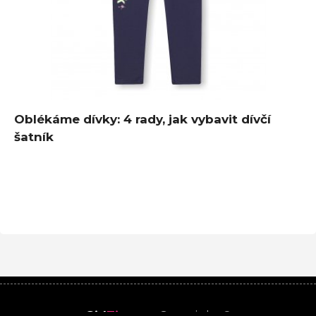
Oblékáme dívky: 4 rady, jak vybavit dívčí
šatník
Girl
Time
.cz
Copyright ©