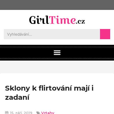
Sklony k flirtování mají i
zadaní
15. září, 2019
Vztahy