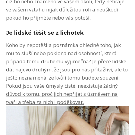
cizího nebo známého ve vašem okolí, tedy nehraje
ve vašem vztahu nijak důležitou roli a neuškodí,
pokud ho přijměte nebo vás potěší.
Je lidské těšit se z lichotek
Koho by nepotěšila poznámka ohledně toho, jak
mu to sluší nebo poklona nad osobností, která
připadá tomu druhému výjimečná? Je přece lidské
dát najevo druhým, že jsou pro nás přitažliví, ale to
ještě neznamená, že kvůli tomu budete souzeni.
Pokud jsou vaše úmysly čisté, neexistuje žádný
důvod k tomu, proč jich nepřijat s úsměvem na
tváři a třeba za nich i poděkovat.