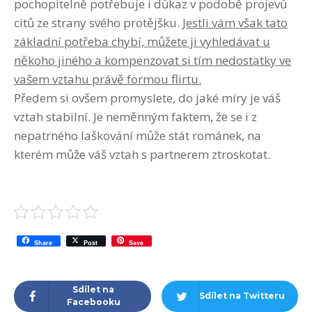
pochopitelně potřebuje i důkaz v podobě projevů
citů ze strany svého protějšku.
Jestli vám však tato
základní potřeba chybí, můžete ji vyhledávat u
někoho jiného a kompenzovat si tím nedostatky ve
vašem vztahu právě formou flirtu.
Předem si ovšem promyslete, do jaké míry je váš
vztah stabilní. Je neměnným faktem, že se i z
nepatrného laškování může stát románek, na
kterém může váš vztah s partnerem ztroskotat.
Share
Post
Save
Sdílet na
Sdílet na Twitteru
Facebooku