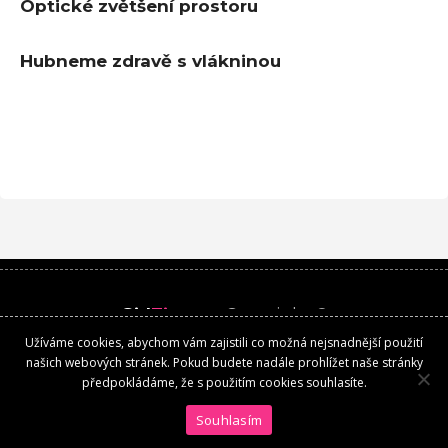
Optické zvětšení prostoru
Hubneme zdravě s vlákninou
Girl
Time
.cz
Copyright ©
Užíváme cookies, abychom vám zajistili co možná nejsnadnější použití
Kontakt
našich webových stránek. Pokud budete nadále prohlížet naše stránky
předpokládáme, že s použitím cookies souhlasíte.
Souhlasím