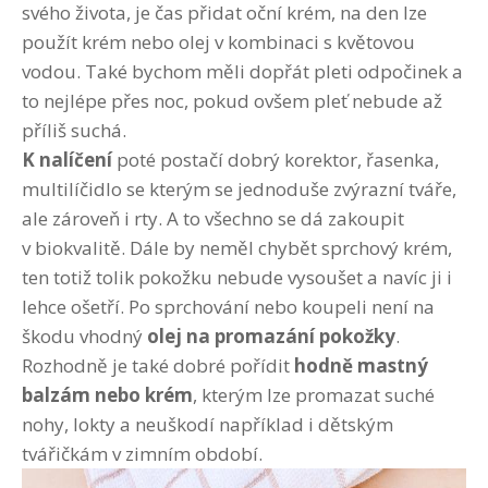
svého života, je čas přidat oční krém, na den lze
použít krém nebo olej v kombinaci s květovou
vodou. Také bychom měli dopřát pleti odpočinek a
to nejlépe přes noc, pokud ovšem pleť nebude až
příliš suchá.
K nalíčení
poté postačí dobrý korektor, řasenka,
multilíčidlo se kterým se jednoduše zvýrazní tváře,
ale zároveň i rty. A to všechno se dá zakoupit
v biokvalitě. Dále by neměl chybět sprchový krém,
ten totiž tolik pokožku nebude vysoušet a navíc ji i
lehce ošetří. Po sprchování nebo koupeli není na
škodu vhodný
olej na promazání pokožky
.
Rozhodně je také dobré pořídit
hodně mastný
balzám nebo krém
, kterým lze promazat suché
nohy, lokty a neuškodí například i dětským
tvářičkám v zimním období.