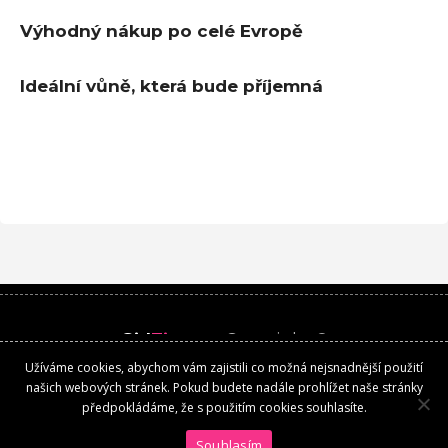
Výhodný nákup po celé Evropě
Ideální vůně, která bude příjemná
Girl
Time
.cz
Copyright ©
Užíváme cookies, abychom vám zajistili co možná nejsnadnější použití
Kontakt
našich webových stránek. Pokud budete nadále prohlížet naše stránky
předpokládáme, že s použitím cookies souhlasíte.
Souhlasím