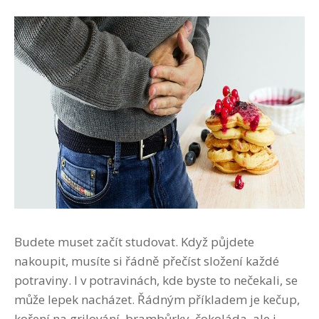
Budete muset začít studovat. Když půjdete
nakoupit, musíte si řádně přečíst složení každé
potraviny. I v potravinách, kde byste to nečekali, se
může lepek nacházet. Řádným příkladem je kečup,
koření na grilování, brambůrky, čokoláda, ale i