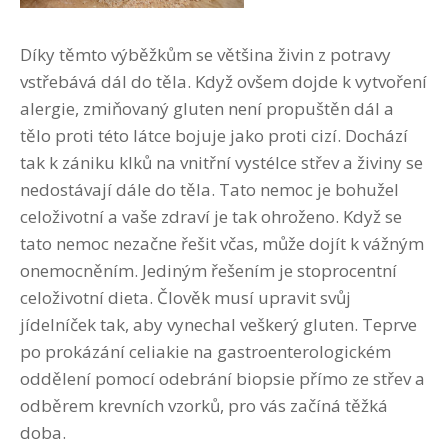
Díky těmto výběžkům se většina živin z potravy
vstřebává dál do těla. Když ovšem dojde k vytvoření
alergie, zmiňovaný gluten není propuštěn dál a
tělo proti této látce bojuje jako proti cizí. Dochází
tak k zániku klků na vnitřní vystélce střev a živiny se
nedostávají dále do těla. Tato nemoc je bohužel
celoživotní a vaše zdraví je tak ohroženo. Když se
tato nemoc nezačne řešit včas, může dojít k vážným
onemocněním. Jediným řešením je stoprocentní
celoživotní dieta. Člověk musí upravit svůj
jídelníček tak, aby vynechal veškerý gluten. Teprve
po prokázání celiakie na gastroenterologickém
oddělení pomocí odebrání biopsie přímo ze střev a
odběrem krevních vzorků, pro vás začíná těžká
doba.