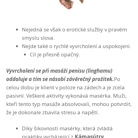
Nejedná se však o erotické služby v pravém
smyslu slova.
Nejde také o rychlé vyvrcholení a uspokojení.
Cíl je přesně opačný.
Vyvrcholení se při masáži penisu (linghamu)
oddaluje a tím se násobí závěrečný prožitek.
Po
celou dobu je klient v poloze na zádech a je zcela
pasivní. Veškeré aktivity vykonává masérka. Muži,
kteří tento typ masáže absolvovali, mohou potvrdit,
že je dokonale zbavila stresu a napětí.
Díky šikovnosti masérky, která zvládá
praktiky vycházející z
Kámasútry,