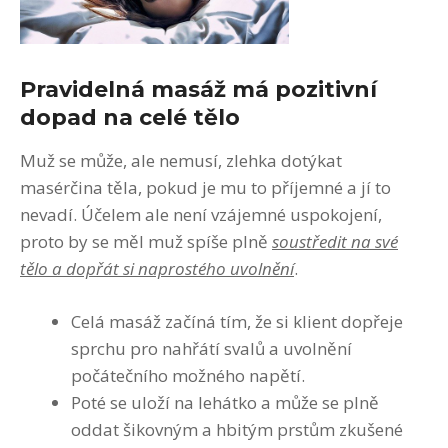
Pravidelná masáž má pozitivní
dopad na celé tělo
Muž se může, ale nemusí, zlehka dotýkat
masérčina těla, pokud je mu to příjemné a jí to
nevadí. Účelem ale není vzájemné uspokojení,
proto by se měl muž spíše plně
soustředit na své
tělo a dopřát si naprostého uvolnění
.
Celá masáž začíná tím, že si klient dopřeje
sprchu pro nahřátí svalů a uvolnění
počátečního možného napětí.
Poté se uloží na lehátko a může se plně
oddat šikovným a hbitým prstům zkušené