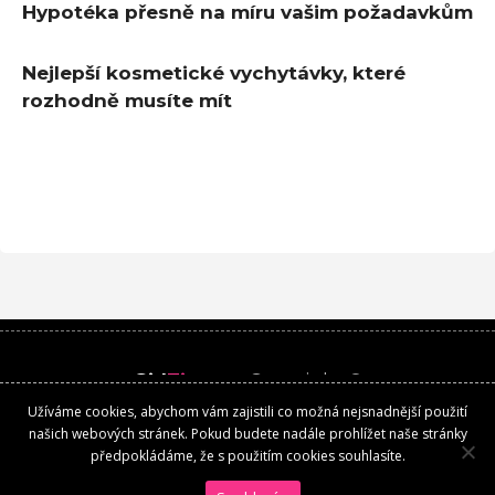
Hypotéka přesně na míru vašim požadavkům
Nejlepší kosmetické vychytávky, které
rozhodně musíte mít
Girl
Time
.cz
Copyright ©
Užíváme cookies, abychom vám zajistili co možná nejsnadnější použití
Kontakt
našich webových stránek. Pokud budete nadále prohlížet naše stránky
předpokládáme, že s použitím cookies souhlasíte.