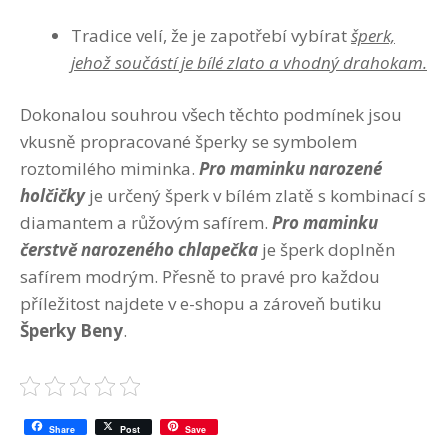
Tradice velí, že je zapotřebí vybírat
šperk,
jehož součástí je bílé zlato a vhodný drahokam.
Dokonalou souhrou všech těchto podmínek jsou
vkusně propracované šperky se symbolem
roztomilého miminka.
Pro maminku narozené
holčičky
je určený šperk v bílém zlatě s kombinací s
diamantem a růžovým safírem.
Pro maminku
čerstvě narozeného chlapečka
je šperk doplněn
safírem modrým. Přesně to pravé pro každou
příležitost najdete v e-shopu a zároveň butiku
Š
perky Beny
.
Share
Post
Save