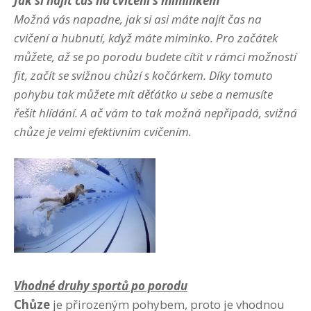
Jak si najít čas na cvičení s miminkem
Možná vás napadne, jak si asi máte najít čas na
cvičení a hubnutí, když máte miminko. Pro začátek
můžete, až se po porodu budete cítit v rámci možností
fit, začít se svižnou chůzí s kočárkem. Díky tomuto
pohybu tak můžete mít děťátko u sebe a nemusíte
řešit hlídání. A ač vám to tak možná nepřipadá, svižná
chůze je velmi efektivním cvičením.
Vhodné druhy sportů po porodu
Chůze
je přirozeným pohybem, proto je vhodnou