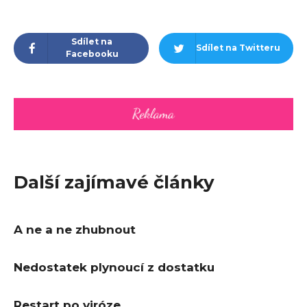
Sdílet na
Sdílet na Twitteru
Facebooku
Další zajímavé články
A ne a ne zhubnout
Nedostatek plynoucí z dostatku
Restart po viróze