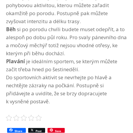
pohybovou aktivitou, kterou můžete zařadit
okamžitě po porodu. Postupně pak můžete
zvyšovat intenzitu a délku trasy.
Běh
si po porodu chvíli budete muset odepřít, a to
alespoň po dobu půl roku. Pro svaly pánevního dna
a močový měchýř totiž nejsou vhodné otřesy, ke
kterým při běhu dochází.
Plavání
je ideálním sportem, se kterým můžete
začít třeba hned po šestinedělí.
Do sportovních aktivit se nevrhejte po hlavě a
nechtějte zázraky na počkání. Postupně si
přidávejte a uvidíte, že se brzy dopracujete
k vysněné postavě.
Share
Post
Save