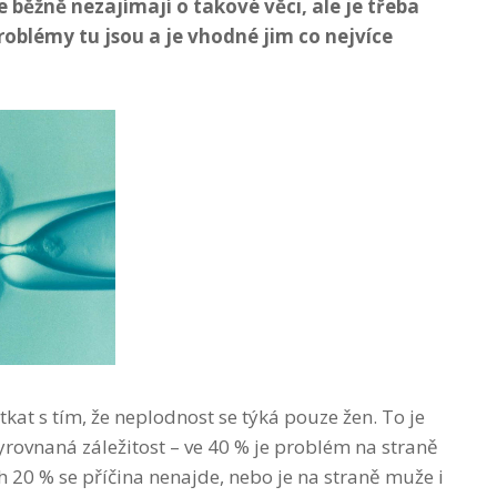
e běžně nezajímají o takové věci, ale je třeba
oblémy tu jsou a je vhodné jim co nejvíce
kat s tím, že neplodnost se týká pouze žen. To je
vyrovnaná záležitost – ve 40 % je problém na straně
h 20 % se příčina nenajde, nebo je na straně muže i