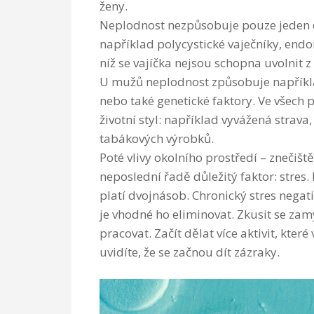
ženy.
Neplodnost nezpůsobuje pouze jeden defe
například polycystické vaječníky, endo
níž se vajíčka nejsou schopna uvolnit z
U mužů neplodnost způsobuje napříkla
nebo také genetické faktory. Ve všech 
životní styl: například vyvážená strav
tabákových výrobků.
Poté vlivy okolního prostředí – znečišt
neposlední řadě důležitý faktor: stres.
platí dvojnásob. Chronický stres negat
je vhodné ho eliminovat. Zkusit se zamy
pracovat. Začít dělat více aktivit, které
uvidíte, že se začnou dít zázraky.