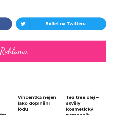
Sdílet na Twitteru
Vincentka nejen
Tea tree olej –
jako doplnění
skvělý
jódu
kosmetický
kém
pomocník