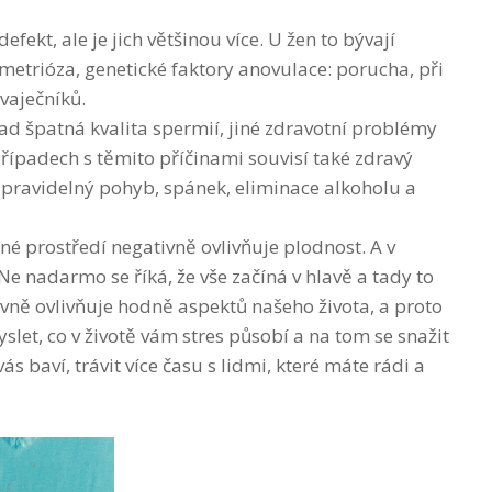
kt, ale je jich většinou více. U žen to bývají
metrióza, genetické faktory anovulace: porucha, při
 vaječníků.
d špatná kvalita spermií, jiné zdravotní problémy
případech s těmito příčinami souvisí také zdravý
a, pravidelný pohyb, spánek, eliminace alkoholu a
ěné prostředí negativně ovlivňuje plodnost. A v
 Ne nadarmo se říká, že vše začíná v hlavě a tady to
ivně ovlivňuje hodně aspektů našeho života, a proto
slet, co v životě vám stres působí a na tom se snažit
 vás baví, trávit více času s lidmi, které máte rádi a