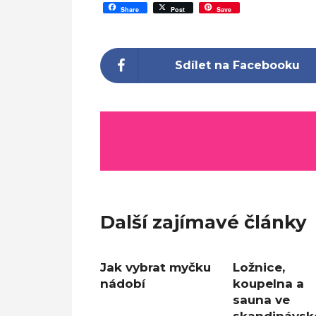
Share
Post
Save
Sdílet na Facebooku
Další zajímavé články
Jak vybrat myčku
Ložnice,
nádobí
koupelna a
sauna ve
skandinávs