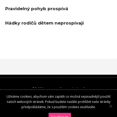
Pravidelný pohyb prospívá
Hádky rodičů dětem neprospívají
Girl
Time
.cz
Copyright ©
Užíváme cookies, abychom vám zajistili co možná nejsnadnější použití
Kontakt
našich webových stránek. Pokud budete nadále prohlížet naše stránky
předpokládáme, že s použitím cookies souhlasíte.
Souhlasím