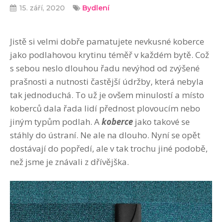
15. září, 2020
Bydlení
Jistě si velmi dobře pamatujete nevkusné koberce
jako podlahovou krytinu téměř v každém bytě. Což
s sebou neslo dlouhou řadu nevýhod od zvýšené
prašnosti a nutnosti častější údržby, která nebyla
tak jednoduchá. To už je ovšem minulostí a místo
koberců dala řada lidí přednost plovoucím nebo
jiným typům podlah. A
koberce
jako takové se
stáhly do ústraní. Ne ale na dlouho. Nyní se opět
dostávají do popředí, ale v tak trochu jiné podobě,
než jsme je znávali z dřívějška.