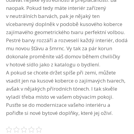
naopak. Pokud tedy máte interiér zařízený
v neutrálních barvách, pak je nějaký ten
vícebarevný doplněk v podobě kusového koberce
zajímavého geometrického tvaru perfektní volbou.
Pestré barvy rozzáří a rozveselí každý interiér, dodá
mu novou šťávu a šmrnc. Vy tak za pár korun
dokonale proměníte váš domov během chviličky
v hotové sídlo jako z katalogu o bydlení.
A pokud se chcete držet spíše při zemi, můžete
vsadit jen na kusové koberce o zajímavých tvarech,
avšak v nějakých přírodních tónech. I tak skvěle
vyladí třeba místo ve vašem obývacím pokoji.
Pusťte se do modernizace vašeho interiéru a
pořiďte si nové bytové doplňky, které jej oživí.