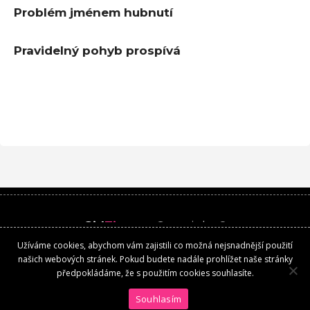
Problém jménem hubnutí
Pravidelný pohyb prospívá
Girl
Time
.cz
Copyright ©
Užíváme cookies, abychom vám zajistili co možná nejsnadnější použití
Kontakt
našich webových stránek. Pokud budete nadále prohlížet naše stránky
předpokládáme, že s použitím cookies souhlasíte.
Souhlasím