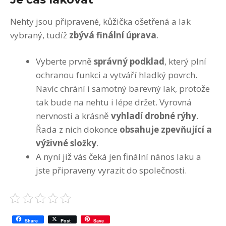
Nehty jsou připravené, kůžička ošetřená a lak
vybraný, tudíž
zbývá finální úprava
.
Vyberte prvně
správný podklad
, který plní
ochranou funkci a vytváří hladký povrch.
Navíc chrání i samotný barevný lak, protože
tak bude na nehtu i lépe držet. Vyrovná
nervnosti a krásně
vyhladí drobné rýhy
.
Řada z nich dokonce
obsahuje zpevňující a
výživné složky
.
A nyní již vás čeká jen finální nános laku a
jste připraveny vyrazit do společnosti.
Share
Post
Save