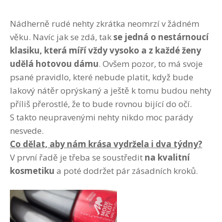
Nádherně rudé nehty zkrátka neomrzí v žádném
věku. Navíc jak se zdá, tak
se jedná o nestárnoucí
klasiku, která míří vždy vysoko a z každé ženy
udělá hotovou dámu
. Ovšem pozor, to má svoje
psané pravidlo, které nebude platit, když bude
lakový nátěr oprýskaný a ještě k tomu budou nehty
příliš přerostlé, že to bude rovnou bijící do očí.
S takto neupravenými nehty nikdo moc parády
nesvede.
Co dělat, aby nám krása vydržela i dva týdny?
V první řadě je třeba se soustředit
na kvalitní
kosmetiku
a poté dodržet pár zásadních kroků.