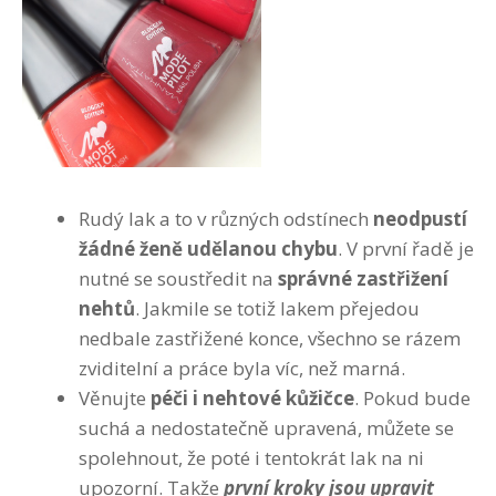
Rudý lak a to v různých odstínech
neodpustí
žádné ženě udělanou chybu
. V první řadě je
nutné se soustředit na
správné zastřižení
nehtů
. Jakmile se totiž lakem přejedou
nedbale zastřižené konce, všechno se rázem
zviditelní a práce byla víc, než marná.
Věnujte
péči i nehtové kůžičce
. Pokud bude
suchá a nedostatečně upravená, můžete se
spolehnout, že poté i tentokrát lak na ni
upozorní. Takže
první kroky jsou upravit