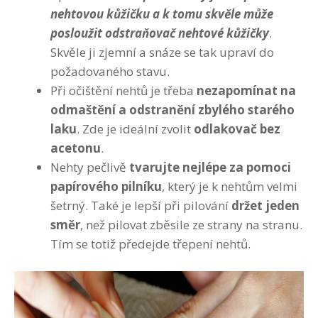
nehtovou kůžičku a k tomu skvěle může
posloužit odstraňovač nehtové kůžičky
.
Skvěle ji zjemní a snáze se tak upraví do
požadovaného stavu.
Při očištění nehtů je třeba
nezapomínat na
odmaštění a odstranění zbylého starého
laku
. Zde je ideální zvolit
odlakovač bez
acetonu
.
Nehty pečlivě
tvarujte nejlépe za pomoci
papírového pilníku
, který je k nehtům velmi
šetrný. Také je lepší při pilování
držet jeden
směr
, než pilovat zběsile ze strany na stranu.
Tím se totiž předejde třepení nehtů.