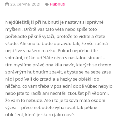
23. června, 2021
Hubnutí
Nejdůležitější při hubnutí je nastavit si správné
myšlení. Určitě vás tato věta nebo spíše toto
pořekadlo pěkně vytáčí, protože to vidíte a čtete
všude. Ale ono to bude opravdu tak, že vše začíná
nejdříve v našem mozku. Pokud nepřehodíte
vnímání, těžko uděláte něco s nastalou situací –
tím myslíme právě ona kila navíc, kterých se chcete
správným hubnutím zbavit, abyste se na sebe zase
rádi podívali do zrcadla a hezky se oblékli do
něčeho, co vám třeba v poslední době vůbec nebylo
nebo jste to radši ani nechtěli zkoušet při vědomí,
že vám to nebude. Ale i to je taková malá osobní
výzva – přece nebudete vyhazovat tak pěkné
oblečení, které je skoro jako nové.