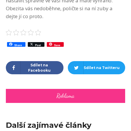
nastavit správně ve vaší hlavě a máte vyhráno.
Obezita vás nedoběhne, poličte si na ní zuby a
dejte jí co proto.
Share
Post
Save
Sdílet na
Sdílet na Twitteru
Facebooku
Další zajímavé články