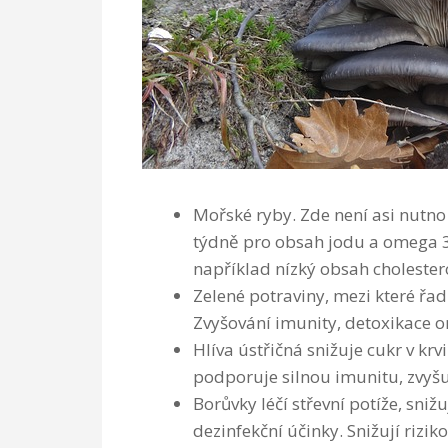
Mořské ryby. Zde není asi nutno
týdně pro obsah jodu a omega 3 
například nízký obsah cholester
Zelené potraviny, mezi které řad
Zvyšování imunity, detoxikace o
Hlíva ústřičná snižuje cukr v krv
podporuje silnou imunitu, zvyšu
Borůvky léčí střevní potíže, sniž
dezinfekční účinky. Snižují rizi