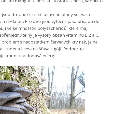
 obsah manganu, hořčíku, fosforu, železa, vápníku a
ož jsou drobné červené usušené plody ve tvaru
u a měknou. Pro děti jsou výtečné jako přísada do
jí velké množství polysacharidů, které mají
epřehlédnutelný je vysoký obsah vitamínů B 2 a C,
ají problém s nedostatkem červených krvinek, je na
a studena lisovaná šťáva s góji. Podporuje
uje imunitu a dodává energii.