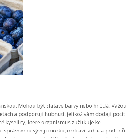
pánskou. Mohou být zlatavé barvy nebo hnědá. Vážou
etách a podporují hubnutí, jelikož vám dodají pocit
é kyseliny, které organismus zužitkuje ke
, správnému vývoji mozku, ozdraví srdce a podpoří