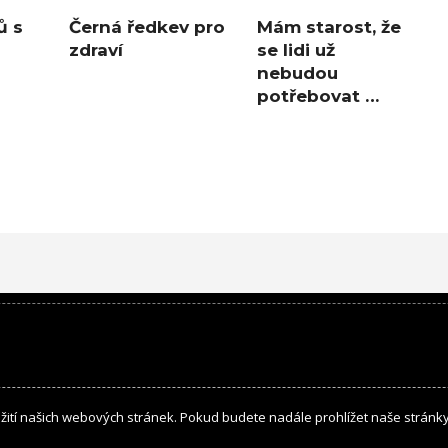
ů s
Černá ředkev pro
Mám starost, že
zdraví
se lidi už
nebudou
potřebovat …
žití našich webových stránek. Pokud budete nadále prohlížet naše stránk