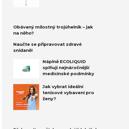
Obávaný milostný trojúhelník – jak
na něho?
Naučte se připravovat zdravé
snídaně!
Náplně ECOLIQUID
splňují nejnáročnější
medicínské podmínky
Jak vybrat ideální
tenisové vybavení pro
ženy?