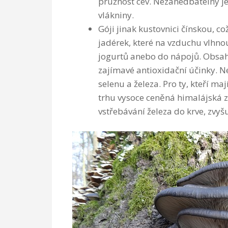
pružnost cév. Nezanedbatelný je
vlákniny.
Góji jinak kustovnici čínskou, c
jadérek, které na vzduchu vlhno
jogurtů anebo do nápojů. Obsahu
zajímavé antioxidační účinky. N
selenu a železa. Pro ty, kteří m
trhu vysoce ceněná himalájská z
vstřebávání železa do krve, zvyš