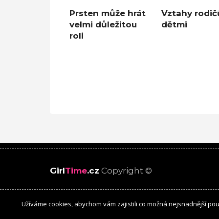
Prsten může hrát
Vztahy rodič
velmi důležitou
dětmi
roli
Girl
Time
.cz
Copyright ©
Užíváme cookies, abychom vám zajistili co možná nejsnadnější pou