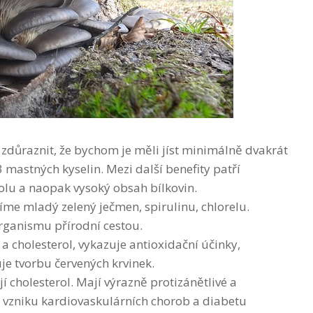
 zdůraznit, že bychom je měli jíst minimálně dvakrát
mastných kyselin. Mezi další benefity patří
olu a naopak vysoký obsah bílkovin.
íme mladý zelený ječmen, spirulinu, chlorelu.
rganismu přírodní cestou.
i a cholesterol, vykazuje antioxidační účinky,
je tvorbu červených krvinek.
ují cholesterol. Mají výrazně protizánětlivé a
ko vzniku kardiovaskulárních chorob a diabetu