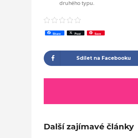
druhého typu.
Share
Post
Save
Sdílet na Facebooku
Další zajímavé články