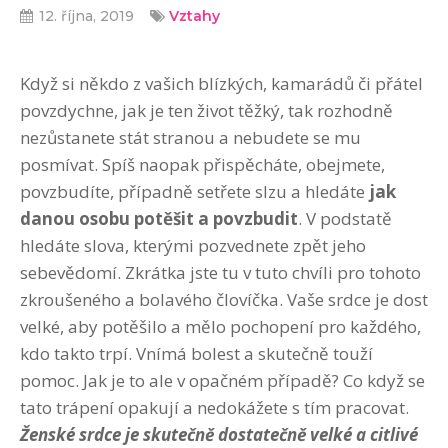
12. října, 2019
Vztahy
Když si někdo z vašich blízkých, kamarádů či přátel
povzdychne, jak je ten život těžký, tak rozhodně
nezůstanete stát stranou a nebudete se mu
posmívat. Spíš naopak přispěcháte, obejmete,
povzbudíte, případně setřete slzu a hledáte
jak
danou osobu potěšit a povzbudit
. V podstatě
hledáte slova, kterými pozvednete zpět jeho
sebevědomí. Zkrátka jste tu v tuto chvíli pro tohoto
zkroušeného a bolavého človíčka. Vaše srdce je dost
velké, aby potěšilo a mělo pochopení pro každého,
kdo takto trpí. Vnímá bolest a skutečně touží
pomoc. Jak je to ale v opačném případě? Co když se
tato trápení opakují a nedokážete s tím pracovat.
Ženské srdce je skutečně dostatečně velké a citlivé