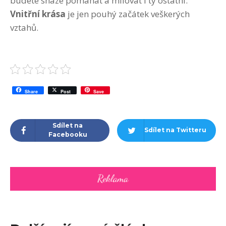
budete snáze pomáhat a milovat i ty ostatní.
Vnitřní krása
je jen pouhý začátek veškerých
vztahů.
Share
Post
Save
Sdílet na
Sdílet na Twitteru
Facebooku