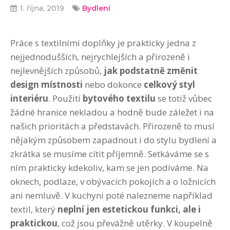
1. října, 2019
Bydlení
Práce s textilními doplňky je prakticky jedna z
nejjednodušších, nejrychlejších a přirozeně i
nejlevnějších způsobů,
jak podstatně změnit
design místnosti
nebo dokonce
celkový styl
interiéru
. Použití
bytového textilu
se totiž vůbec
žádné hranice nekladou a hodně bude záležet i na
našich prioritách a představách. Přirozeně to musí
nějakým způsobem zapadnout i do stylu bydlení a
zkrátka se musíme cítit příjemně. Setkáváme se s
ním prakticky kdekoliv, kam se jen podíváme. Na
oknech, podlaze, v obývacích pokojích a o ložnicích
ani nemluvě. V kuchyni poté nalezneme například
textil, který
neplní jen estetickou funkci, ale i
praktickou
, což jsou převážně utěrky. V koupelně