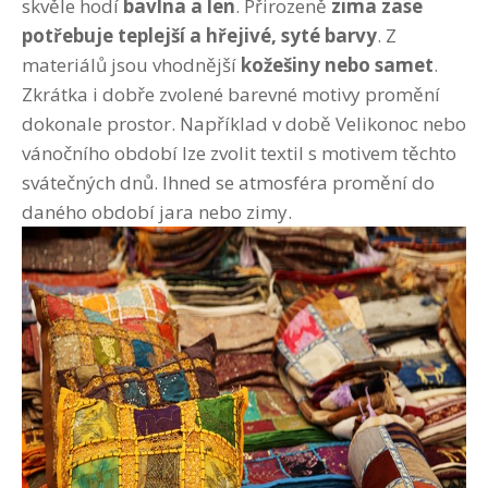
skvěle hodí
bavlna a len
. Přirozeně
zima zase
potřebuje teplejší a hřejivé, syté barvy
. Z
materiálů jsou vhodnější
kožešiny nebo samet
.
Zkrátka i dobře zvolené barevné motivy promění
dokonale prostor. Například v době Velikonoc nebo
vánočního období lze zvolit textil s motivem těchto
svátečných dnů. Ihned se atmosféra promění do
daného období jara nebo zimy.