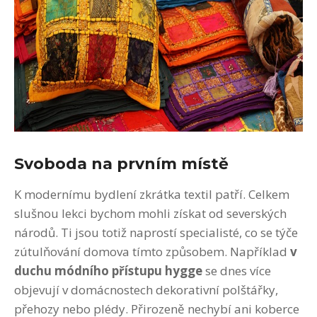
Svoboda na prvním místě
K modernímu bydlení zkrátka textil patří. Celkem
slušnou lekci bychom mohli získat od severských
národů. Ti jsou totiž naprostí specialisté, co se týče
zútulňování domova tímto způsobem. Například
v
duchu módního přístupu hygge
se dnes více
objevují v domácnostech dekorativní polštářky,
přehozy nebo plédy. Přirozeně nechybí ani koberce