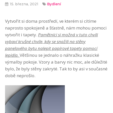
15. března, 2021
Bydlení
Vytvořit si doma prostředí, ve kterém si cítíme
naprosto spokojeně a šťastně, nám mohou pomoci
vytvořit i tapety.
Pamětníci si možná v tuto chvíli
vybaví krušné chvíle, kdy se snažili na stěny
panelového bytu nalepit papírové tapety pomocí
lepidla.
Většinou se jednalo o náhražku klasické
výmalby pokoje. Vzory a barvy nic moc, ale důležité
bylo, že byly stěny zakryté. Tak to by asi v současné
době neprošlo.