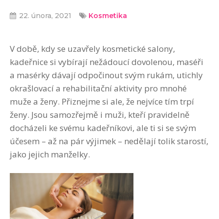
22. února, 2021
Kosmetika
V době, kdy se uzavřely kosmetické salony,
kadeřnice si vybírají nežádoucí dovolenou, maséři
a masérky dávají odpočinout svým rukám, utichly
okrašlovací a rehabilitační aktivity pro mnohé
muže a ženy. Přiznejme si ale, že nejvíce tím trpí
ženy. Jsou samozřejmě i muži, kteří pravidelně
docházeli ke svému kadeřníkovi, ale ti si se svým
účesem – až na pár výjimek – nedělají tolik starostí,
jako jejich manželky.