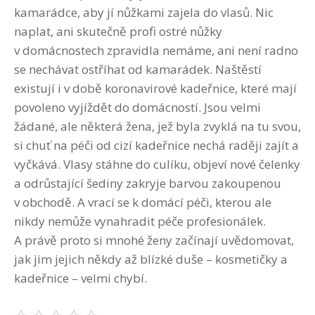
kamarádce, aby jí nůžkami zajela do vlasů. Nic
naplat, ani skutečně profi ostré nůžky
v domácnostech zpravidla nemáme, ani není radno
se nechávat ostříhat od kamarádek. Naštěstí
existují i v době koronavirové kadeřnice, které mají
povoleno vyjíždět do domácností. Jsou velmi
žádané, ale některá žena, jež byla zvyklá na tu svou,
si chuť na péči od cizí kadeřnice nechá raději zajít a
vyčkává. Vlasy stáhne do culíku, objeví nové čelenky
a odrůstající šediny zakryje barvou zakoupenou
v obchodě. A vrací se k domácí péči, kterou ale
nikdy nemůže vynahradit péče profesionálek.
A právě proto si mnohé ženy začínají uvědomovat,
jak jim jejich někdy až blízké duše – kosmetičky a
kadeřnice – velmi chybí.