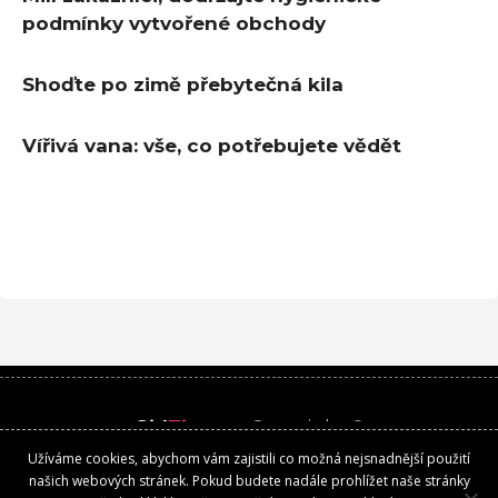
podmínky vytvořené obchody
Shoďte po zimě přebytečná kila
Vířivá vana: vše, co potřebujete vědět
Girl
Time
.cz
Copyright ©
Užíváme cookies, abychom vám zajistili co možná nejsnadnější použití
Kontakt
našich webových stránek. Pokud budete nadále prohlížet naše stránky