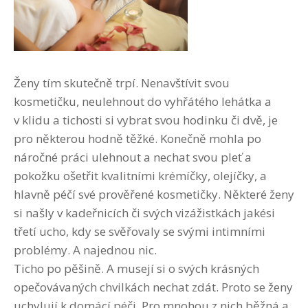
Ženy tím skutečně trpí. Nenavštívit svou
kosmetičku, neulehnout do vyhřátého lehátka a
v klidu a tichosti si vybrat svou hodinku či dvě, je
pro některou hodně těžké. Konečně mohla po
náročné práci ulehnout a nechat svou pleť a
pokožku ošetřit kvalitními krémíčky, olejíčky, a
hlavně péčí své prověřené kosmetičky. Některé ženy
si našly v kadeřnicích či svých vizážistkách jakési
třetí ucho, kdy se svěřovaly se svými intimními
problémy. A najednou nic.
Ticho po pěšině. A musejí si o svých krásných
opečovávaných chvilkách nechat zdát. Proto se ženy
uchylují k domácí péči. Pro mnohou z nich běžná a