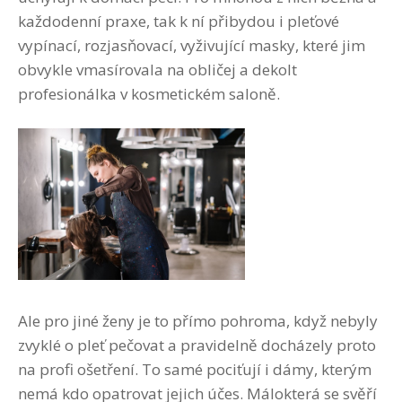
každodenní praxe, tak k ní přibydou i pleťové
vypínací, rozjasňovací, vyživující masky, které jim
obvykle vmasírovala na obličej a dekolt
profesionálka v kosmetickém saloně.
Ale pro jiné ženy je to přímo pohroma, když nebyly
zvyklé o pleť pečovat a pravidelně docházely proto
na profi ošetření. To samé pociťují i dámy, kterým
nemá kdo opatrovat jejich účes. Málokterá se svěří