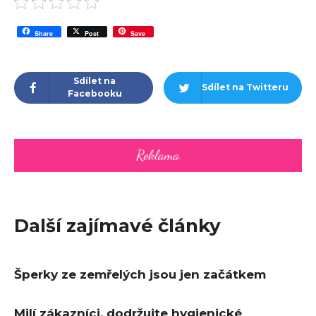
Share
Post
Save
Sdílet na
Sdílet na Twitteru
Facebooku
Další zajímavé články
Šperky ze zemřelých jsou jen začátkem
Milí zákazníci, dodržujte hygienické