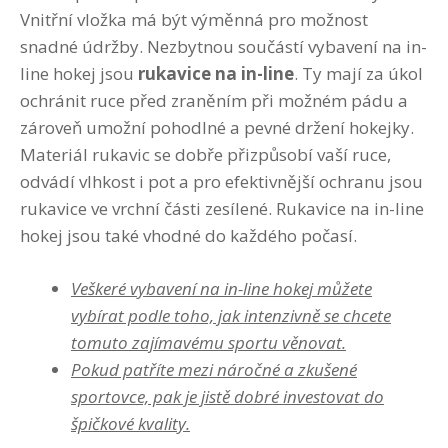
Vnitřní vložka má být výměnná pro možnost
snadné údržby. Nezbytnou součástí vybavení na in-
line hokej jsou
rukavice na in-line
. Ty mají za úkol
ochránit ruce před zraněním při možném pádu a
zároveň umožní pohodlné a pevné držení hokejky.
Materiál rukavic se dobře přizpůsobí vaší ruce,
odvádí vlhkost i pot a pro efektivnější ochranu jsou
rukavice ve vrchní části zesílené. Rukavice na in-line
hokej jsou také vhodné do každého počasí.
Veškeré vybavení na in-line hokej můžete
vybírat podle toho, jak intenzivně se chcete
tomuto zajímavému sportu věnovat.
Pokud patříte mezi náročné a zkušené
sportovce, pak je jistě dobré investovat do
špičkové kvality.