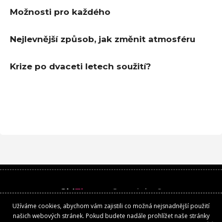
Možnosti pro každého
Nejlevnější způsob, jak změnit atmosféru
Krize po dvaceti letech soužití?
Girl
Time
.cz
Copyright ©
Užíváme cookies, abychom vám zajistili co možná nejsnadnější použití
Kontakt
našich webových stránek. Pokud budete nadále prohlížet naše stránky