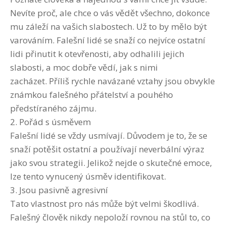
Nevíte proč, ale chce o vás vědět všechno, dokonce
mu záleží na vašich slabostech. Už to by mělo být
varováním. Falešní lidé se snaží co nejvíce ostatní
lidi přinutit k otevřenosti, aby odhalili jejich
slabosti, a moc dobře vědí, jak s nimi
zacházet. Příliš rychle navázané vztahy jsou obvykle
známkou falešného přátelství a pouhého
předstíraného zájmu.
2. Pořád s úsměvem
Falešní lidé se vždy usmívají. Důvodem je to, že se
snaží potěšit ostatní a používají neverbální výraz
jako svou strategii. Jelikož nejde o skutečné emoce,
lze tento vynucený úsměv identifikovat.
3. Jsou pasivně agresivní
Tato vlastnost pro nás může být velmi škodlivá.
Falešný člověk nikdy nepoloží rovnou na stůl to, co