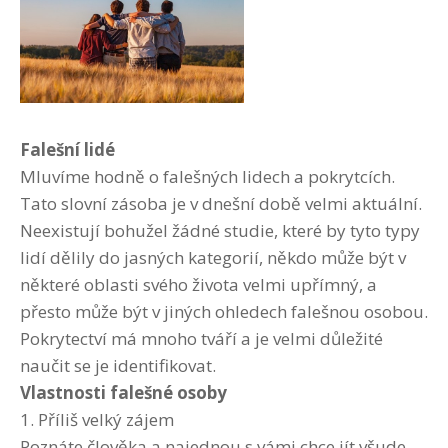
Falešní lidé
Mluvíme hodně o falešných lidech a pokrytcích.
Tato slovní zásoba je v dnešní době velmi aktuální.
Neexistují bohužel žádné studie, které by tyto typy
lidí dělily do jasných kategorií, někdo může být v
některé oblasti svého života velmi upřímný, a
přesto může být v jiných ohledech falešnou osobou.
Pokrytectví má mnoho tváří a je velmi důležité
naučit se je identifikovat.
Vlastnosti falešné osoby
1. Příliš velký zájem
Poznáte člověka a najednou s vámi chce jít všude.