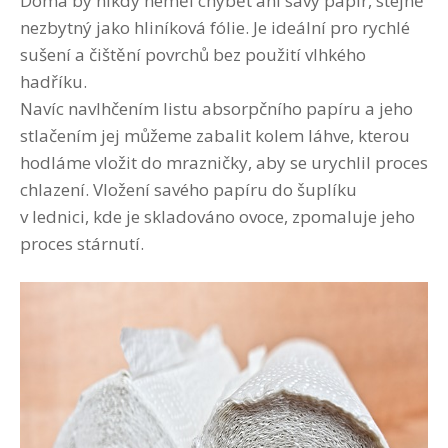
Doma by nikdy neměl chybět ani savý papír, stejně
nezbytný jako hliníková fólie. Je ideální pro rychlé
sušení a čištění povrchů bez použití vlhkého
hadříku.
Navíc navlhčením listu absorpčního papíru a jeho
stlačením jej můžeme zabalit kolem láhve, kterou
hodláme vložit do mrazničky, aby se urychlil proces
chlazení. Vložení savého papíru do šuplíku
v lednici, kde je skladováno ovoce, zpomaluje jeho
proces stárnutí.