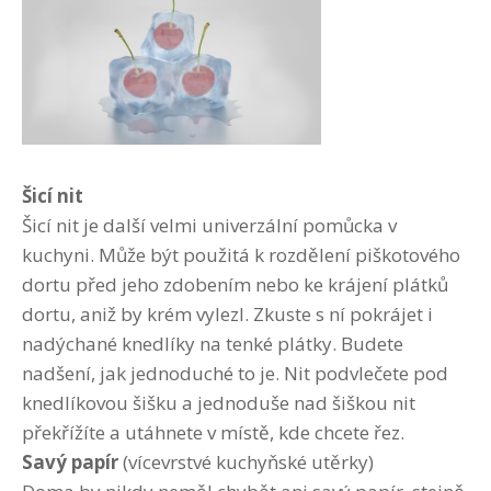
Šicí nit
Šicí nit je další velmi univerzální pomůcka v
kuchyni. Může být použitá k rozdělení piškotového
dortu před jeho zdobením nebo ke krájení plátků
dortu, aniž by krém vylezl. Zkuste s ní pokrájet i
nadýchané knedlíky na tenké plátky. Budete
nadšení, jak jednoduché to je. Nit podvlečete pod
knedlíkovou šišku a jednoduše nad šiškou nit
překřížíte a utáhnete v místě, kde chcete řez.
Savý papír
(vícevrstvé kuchyňské utěrky)