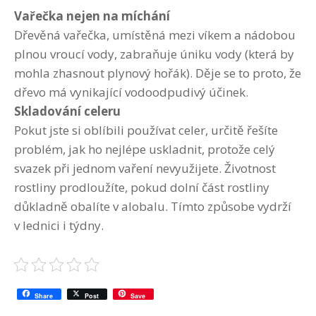
Vařečka nejen na míchání
Dřevěná vařečka, umístěná mezi víkem a nádobou
plnou vroucí vody, zabraňuje úniku vody (která by
mohla zhasnout plynový hořák). Děje se to proto, že
dřevo má vynikající vodoodpudivý účinek.
Skladování celeru
Pokut jste si oblíbili používat celer, určitě řešíte
problém, jak ho nejlépe uskladnit, protože celý
svazek při jednom vaření nevyužijete. Životnost
rostliny prodloužíte, pokud dolní část rostliny
důkladně obalíte v alobalu. Tímto způsobe vydrží
v lednici i týdny.
Share
Post
Save