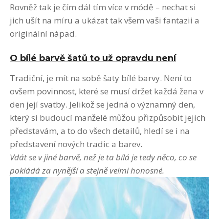
Rovněž tak je čím dál tím více v módě – nechat si
jich ušít na míru a ukázat tak všem vaši fantazii a
originální nápad.
O bílé barvě šatů to už opravdu není
Tradiční, je mít na sobě šaty bílé barvy. Není to
ovšem povinnost, které se musí držet každá žena v
den její svatby. Jelikož se jedná o významný den,
který si budoucí manželé můžou přizpůsobit jejich
představám, a to do všech detailů, hledí se i na
představení nových tradic a barev.
Vdát se v jiné barvě, než je ta bílá je tedy něco, co se
pokládá za nynější a stejně velmi honosné.