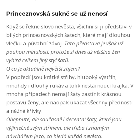
Princeznovská sukně se už nenosí
Když se řekne slovo nevěsta, všichni si ji představí v
bílých princeznovských šatech, které mají dlouhou
vlečku a půvabní závoj.
Tato představa je však už
pouhou minulostí, protože si dnes už většina žen
vybírá celkem jiný styl šatů.
O co je aktuálně největší zájem?
V popředí jsou krátké střihy, hluboký výstřih,
mnohdy i dlouhý rukáv a tolik nestárnoucí krajka. V
mnoha případech nemají šaty zastínit krásnou
postavu ženy, ale naopak ukázat všechny přednosti
a něžné křivky.
Obepnuté, ale současně i decentní šaty, které jsou
výjimečné svým střihem, ale třeba i známým
návrhářem je to, co hledá každá nevěsta.