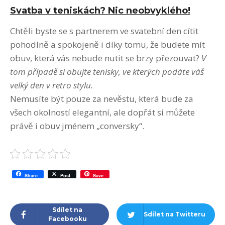
Svatba v teniskách? Nic neobvyklého!
Chtěli byste se s partnerem ve svatební den cítit
pohodlně a spokojeně i díky tomu, že budete mít
obuv, která vás nebude nutit se brzy přezouvat?
V
tom případě si obujte tenisky, ve kterých podáte váš
velký den v retro stylu.
Nemusíte být pouze za nevěstu, která bude za
všech okolností elegantní, ale dopřát si můžete
právě i obuv jménem „conversky“.
Share
Post
Save
Sdílet na
Sdílet na Twitteru
Facebooku