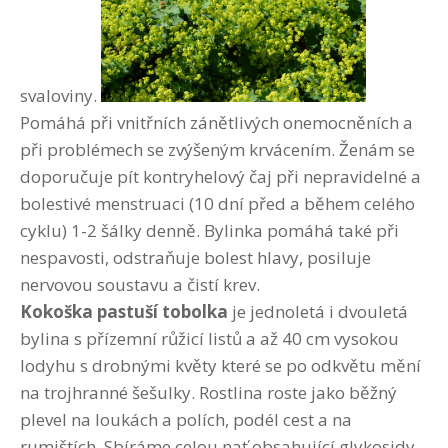
svaloviny.
Pomáhá při vnitřních zánětlivých onemocněních a
při problémech se zvýšeným krvácením. Ženám se
doporučuje pít kontryhelový čaj při nepravidelné a
bolestivé menstruaci (10 dní před a během celého
cyklu) 1-2 šálky denně. Bylinka pomáhá také při
nespavosti, odstraňuje bolest hlavy, posiluje
nervovou soustavu a čistí krev.
Kokoška pastuší tobolka
je jednoletá i dvouletá
bylina s přízemní růžicí listů a až 40 cm vysokou
lodyhu s drobnými květy které se po odkvětu mění
na trojhranné šešulky. Rostlina roste jako běžný
plevel na loukách a polích, podél cest a na
rumištích. Sbíráme celou nať obsahující glykosidy