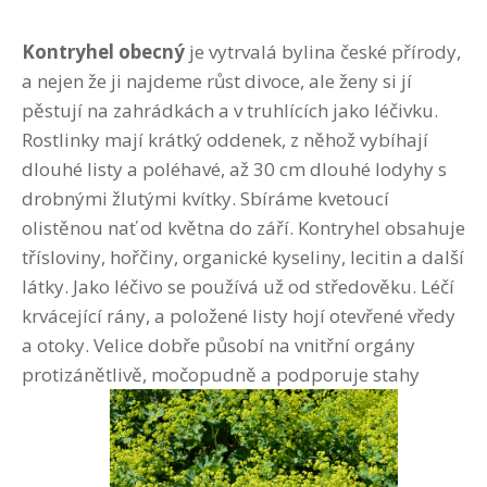
Kontryhel obecný
je vytrvalá bylina české přírody,
a nejen že ji najdeme růst divoce, ale ženy si jí
pěstují na zahrádkách a v truhlících jako léčivku.
Rostlinky mají krátký oddenek, z něhož vybíhají
dlouhé listy a poléhavé, až 30 cm dlouhé lodyhy s
drobnými žlutými kvítky. Sbíráme kvetoucí
olistěnou nať od května do září. Kontryhel obsahuje
třísloviny, hořčiny, organické kyseliny, lecitin a další
látky. Jako léčivo se používá už od středověku. Léčí
krvácející rány, a položené listy hojí otevřené vředy
a otoky. Velice dobře působí na vnitřní orgány
protizánětlivě, močopudně a podporuje stahy