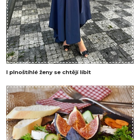
I plnoštíhlé ženy se chtějí líbit