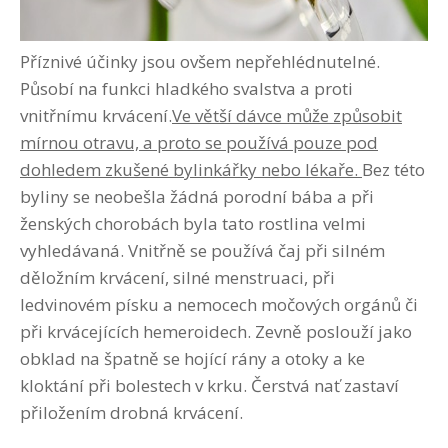
Příznivé účinky jsou ovšem nepřehlédnutelné.
Působí na funkci hladkého svalstva a proti
vnitřnímu krvácení.
Ve větší dávce může způsobit
mírnou otravu, a proto se používá pouze pod
dohledem zkušené bylinkářky nebo lékaře.
Bez této
byliny se neobešla žádná porodní bába a při
ženských chorobách byla tato rostlina velmi
vyhledávaná. Vnitřně se používá čaj při silném
děložním krvácení, silné menstruaci, při
ledvinovém písku a nemocech močových orgánů či
při krvácejících hemeroidech. Zevně poslouží jako
obklad na špatně se hojící rány a otoky a ke
kloktání při bolestech v krku. Čerstvá nať zastaví
přiložením drobná krvácení.