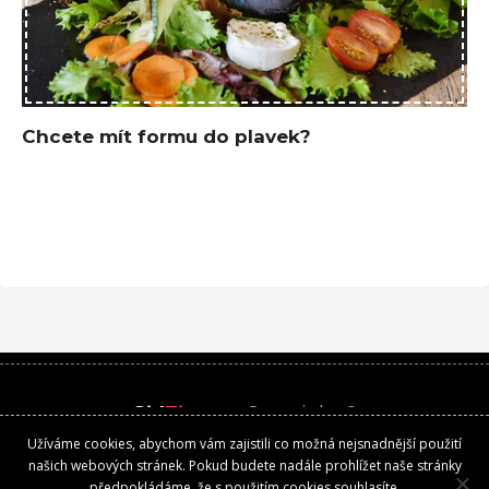
Chcete mít formu do plavek?
Girl
Time
.cz
Copyright ©
Užíváme cookies, abychom vám zajistili co možná nejsnadnější použití
Kontakt
našich webových stránek. Pokud budete nadále prohlížet naše stránky
předpokládáme, že s použitím cookies souhlasíte.