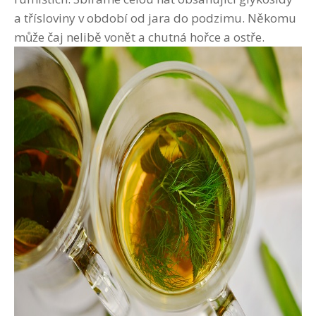
a třísloviny v období od jara do podzimu. Někomu
může čaj nelibě vonět a chutná hořce a ostře.