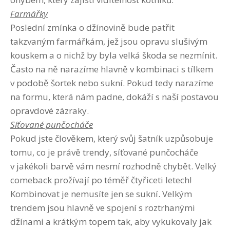
Farmářky
Poslední zmínka o džínovině bude patřit
takzvaným farmářkám, jež jsou opravu slušivým
kouskem a o nichž by byla velká škoda se nezmínit.
Často na ně narazíme hlavně v kombinaci s tílkem
v podobě šortek nebo sukní. Pokud tedy narazíme
na formu, která nám padne, dokáží s naší postavou
opravdové zázraky.
Síťované punčocháče
Pokud jste člověkem, který svůj šatník uzpůsobuje
tomu, co je právě trendy, síťované punčocháče
v jakékoli barvě vám nesmí rozhodně chybět. Velký
comeback prožívají po téměř čtyřiceti letech!
Kombinovat je nemusíte jen se sukní. Velkým
trendem jsou hlavně ve spojení s roztrhanými
džínami a krátkým topem tak, aby vykukovaly jak