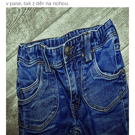
v pase, tak z děr na nohou.