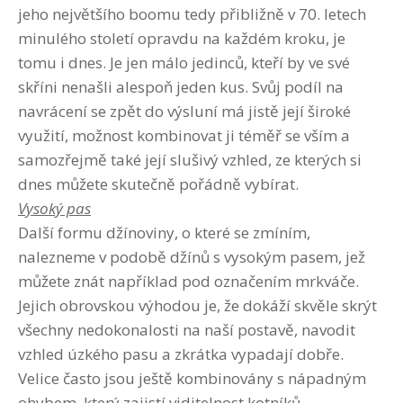
jeho největšího boomu tedy přibližně v 70. letech
minulého století opravdu na každém kroku, je
tomu i dnes. Je jen málo jedinců, kteří by ve své
skříni nenašli alespoň jeden kus. Svůj podíl na
navrácení se zpět do výsluní má jistě její široké
využití, možnost kombinovat ji téměř se vším a
samozřejmě také její slušivý vzhled, ze kterých si
dnes můžete skutečně pořádně vybírat.
Vysoký pas
Další formu džínoviny, o které se zmíním,
nalezneme v podobě džínů s vysokým pasem, jež
můžete znát například pod označením mrkváče.
Jejich obrovskou výhodou je, že dokáží skvěle skrýt
všechny nedokonalosti na naší postavě, navodit
vzhled úzkého pasu a zkrátka vypadají dobře.
Velice často jsou ještě kombinovány s nápadným
ohybem, který zajistí viditelnost kotníků.