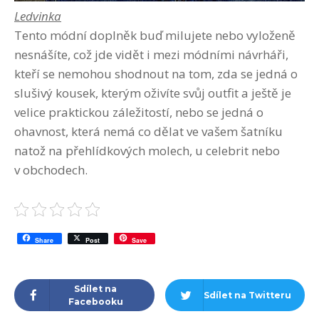
Ledvinka
Tento módní doplněk buď milujete nebo vyloženě
nesnášíte, což jde vidět i mezi módními návrháři,
kteří se nemohou shodnout na tom, zda se jedná o
slušivý kousek, kterým oživíte svůj outfit a ještě je
velice praktickou záležitostí, nebo se jedná o
ohavnost, která nemá co dělat ve vašem šatníku
natož na přehlídkových molech, u celebrit nebo
v obchodech.
Share
Post
Save
Sdílet na
Sdílet na Twitteru
Facebooku