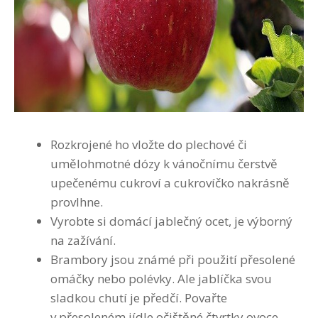
Rozkrojené ho vložte do plechové či
umělohmotné dózy k vánočnímu čerstvě
upečenému cukroví a cukrovíčko nakrásně
provlhne.
Vyrobte si domácí jablečný ocet, je výborný
na zažívání.
Brambory jsou známé při použití přesolené
omáčky nebo polévky. Ale jablíčka svou
sladkou chutí je předčí. Povařte
v přesoleném jídle očištěné čtvrtky ovoce,