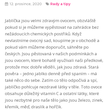
12. prosince, 2020
Rady a tipy
Jablíčka jsou velmi zdravým ovocem, obzvláště
pokud si je můžeme vypěstovat na zahrádce bez
nežádoucích chemických postřiků. Když
nevlastníme ovocný sad, koupíme je v obchodě a
pokud vám můžeme doporučit, sáhněte po
českých. Jsou pěstovaná v našich podmínkách a
jsou ovocem, které bohatě využívali naši předkové,
protože moc dobře věděli, jak jsou zdravá. Stará
pověra – jedno jablko denně před spaním – má
také něco do sebe. Zatím co tělo odpočívá a spí,
jablíčko pohlcuje nezdravé látky v těle. Toto ovoce
obsahuje důležitý vitamín C a ostatní látky, které
jsou nezbytné pro naše tělo jako jsou železo, zinek,
křemík, měď, draslík a hořčík.