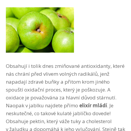
Obsahují i tolik dnes zmiňované antioxidanty, které
nás chrání před vlivem volných radikálů, jenž
napadají zdravé buňky a přitom krom jiného
spouští oxidační proces, který je poškozuje. A
oxidace je považována za hlavní důvod stárnutí.
Naopak v jablku najdete přímo
elixír mládí
. Je
neskutečné, co takové kulaté jablíčko dovede!
Obsahuje pektin, který váže tuky a cholesterol
v žaludku a dopomáhá k jeho vylučování. Stejně tak