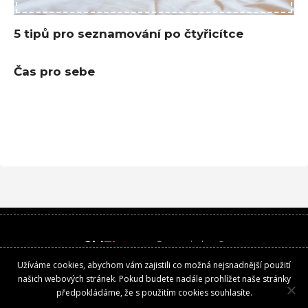
5 tipů pro seznamování po čtyřicítce
Čas pro sebe
Girl
Time
.cz
Copyright ©
Užíváme cookies, abychom vám zajistili co možná nejsnadnější použití
Kontakt
našich webových stránek. Pokud budete nadále prohlížet naše stránky
předpokládáme, že s použitím cookies souhlasíte.