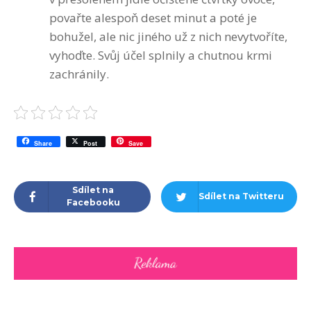
povařte alespoň deset minut a poté je
bohužel, ale nic jiného už z nich nevytvoříte,
vyhoďte. Svůj účel splnily a chutnou krmi
zachránily.
Share
Post
Save
Sdílet na
Sdílet na Twitteru
Facebooku